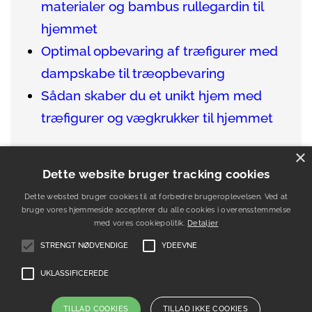
materialer og bambus rullegardin til
hjemmet
Optimal opbevaring af træfigurer med
dampskabe til træopbevaring
Sådan skaber du et unikt hjem med
træfigurer og vægkrukker til hjemmet
×
Dette website bruger tracking cookies
Dette websted bruger cookies til at forbedre brugeroplevelsen. Ved at
Se alle artikler
her
eller
find træfigurer
bruge vores hjemmeside accepterer du alle cookies i overensstemmelse
her
.
med vores cookiepolitik.
Detaljer
STRENGT NØDVENDIGE
YDEEVNE
UKLASSIFICEREDE
Om
Kontakt
Artikler
Betingelser
Sitemap
TILLAD COOKIES
TILLAD IKKE COOKIES