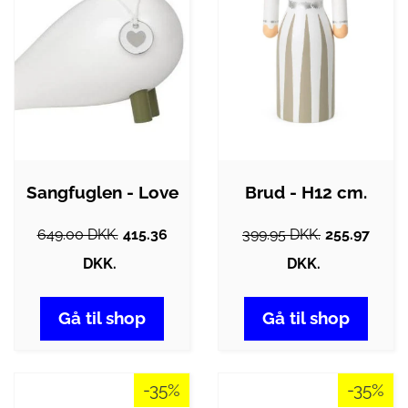
Sangfuglen - Love
Brud - H12 cm.
649.00 DKK.
415.36
399.95 DKK.
255.97
DKK.
DKK.
Gå til shop
Gå til shop
-35%
-35%