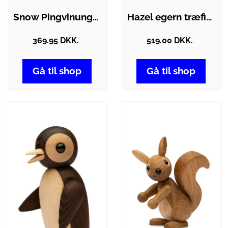
Snow Pingvinunge - Natur
Hazel egern træfigur - Natur
369.95 DKK.
519.00 DKK.
Gå til shop
Gå til shop