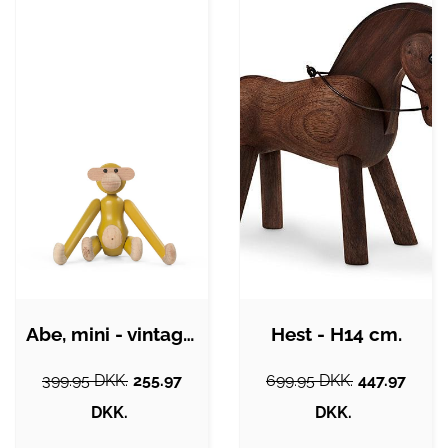
Abe, mini - vintage gul
Hest - H14 cm.
399.95 DKK.
255.97
699.95 DKK.
447.97
DKK.
DKK.