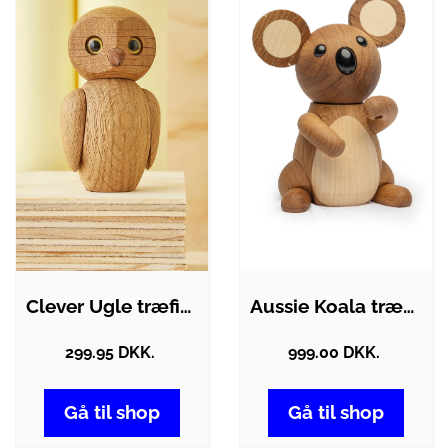
Clever Ugle træfigur - eg
Aussie Koala træfigur - eg
299.95 DKK.
999.00 DKK.
Gå til shop
Gå til shop