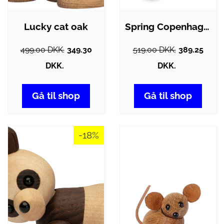
Lucky cat oak
Spring Copenhagen Foxy : Erling…
499.00 DKK.
349.30
519.00 DKK.
389.25
DKK.
DKK.
Gå til shop
Gå til shop
-18%