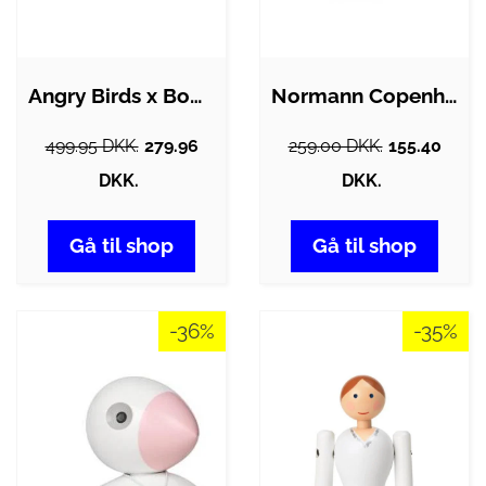
Angry Birds x Bomb træfigur - small
Normann Copenhagen Little Bird 13,5 cm -…
499.95 DKK.
279.96
259.00 DKK.
155.40
DKK.
DKK.
Gå til shop
Gå til shop
-36%
-35%