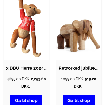
x DBU Herre 2024 - mellem
Reworked jubilæum mini elefant - mix træ
4695.00 DKK.
2,253.60
1099.00 DKK.
519.20
DKK.
DKK.
Gå til shop
Gå til shop