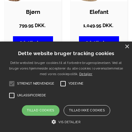
Bjørn
Elefant
799.95 DKK.
1,049.95 DKK.
Gå til shop
Gå til shop
×
Dette website bruger tracking cookies
Dette websted bruger cookies til at forbedre brugeroplevelsen. Ved at
bruge vores hjemmeside accepterer du alle cookies i overensstemmelse
med vores cookiepolitik.
Detaljer
STRENGT NØDVENDIGE
YDEEVNE
UKLASSIFICEREDE
TILLAD COOKIES
TILLAD IKKE COOKIES
VIS DETALJER