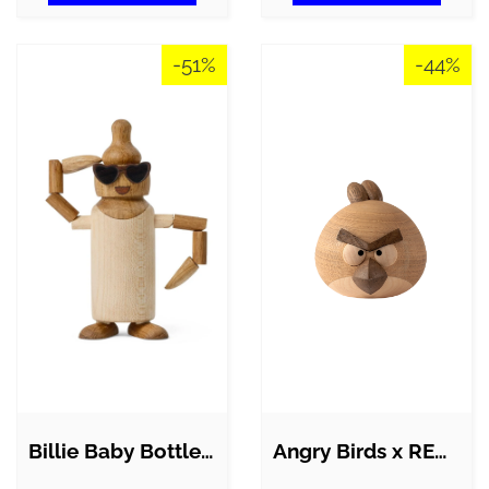
-51%
-44%
Billie Baby Bottle - ahorn
Angry Birds x RED træfigur - small