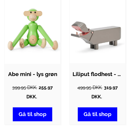
Abe mini - lys grøn
Liliput flodhest - grå
399.95 DKK.
255.97
499.95 DKK.
319.97
DKK.
DKK.
Gå til shop
Gå til shop