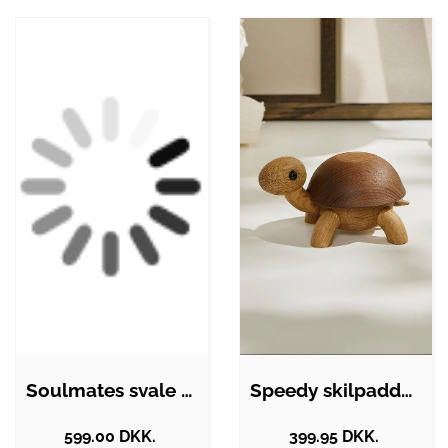
Soulmates svale figur - eg
Speedy skilpaddeunge - Natur
599.00 DKK.
399.95 DKK.