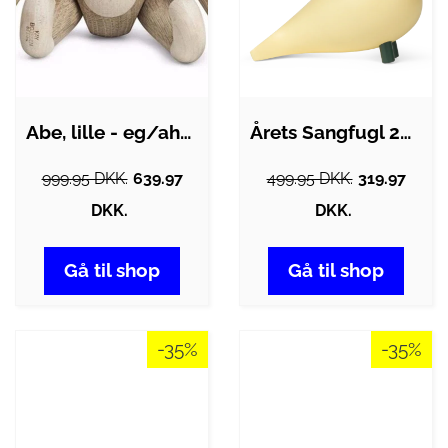
Abe, lille - eg/ahorn
Årets Sangfugl 2025 - Bella
999.95 DKK.
639.97
499.95 DKK.
319.97
DKK.
DKK.
Gå til shop
Gå til shop
-35%
-35%