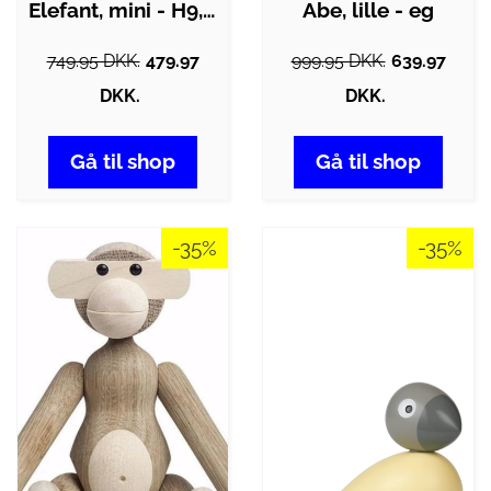
Elefant, mini - H9,5 cm.
Abe, lille - eg
749.95 DKK.
479.97
999.95 DKK.
639.97
DKK.
DKK.
Gå til shop
Gå til shop
-35%
-35%